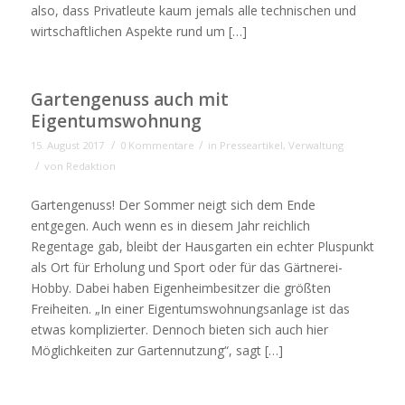
also, dass Privatleute kaum jemals alle technischen und
wirtschaftlichen Aspekte rund um […]
Gartengenuss auch mit
Eigentumswohnung
/
/
15. August 2017
0 Kommentare
in
Presseartikel
,
Verwaltung
/
von
Redaktion
Gartengenuss! Der Sommer neigt sich dem Ende
entgegen. Auch wenn es in diesem Jahr reichlich
Regentage gab, bleibt der Hausgarten ein echter Pluspunkt
als Ort für Erholung und Sport oder für das Gärtnerei-
Hobby. Dabei haben Eigenheimbesitzer die größten
Freiheiten. „In einer Eigentumswohnungsanlage ist das
etwas komplizierter. Dennoch bieten sich auch hier
Möglichkeiten zur Gartennutzung“, sagt […]