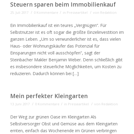
Steuern sparen beim Immobilienkauf
/
/
/
25. Juli 2017
0 Kommentare
in
Presseartikel
von
Redaktion
Ein Immobilienkauf ist ein teures „Vergnügen“. Für
Selbstnutzer ist es oft sogar die größte Einzelinvestition im
ganzen Leben. „Um so verwunderlicher ist es, dass vielen
Haus- oder Wohnungskäufer das Potenzial für
Einsparungen nicht voll ausschöpfen“, sagt der
Steinbacher Makler Benjamin Weber. Denn schließlich gibt
es insbesondere steuerliche Möglichkeiten, um Kosten zu
reduzieren. Dadurch können bei […]
Mein perfekter Kleingarten
/
/
/
13. Juni 2017
0 Kommentare
in
Presseartikel
von
Redaktion
Der Weg zur grünen Oase im Kleingarten Als
Selbstversorger Obst und Gemüse aus dem Kleingarten
ernten, einfach das Wochenende im Grünen verbringen