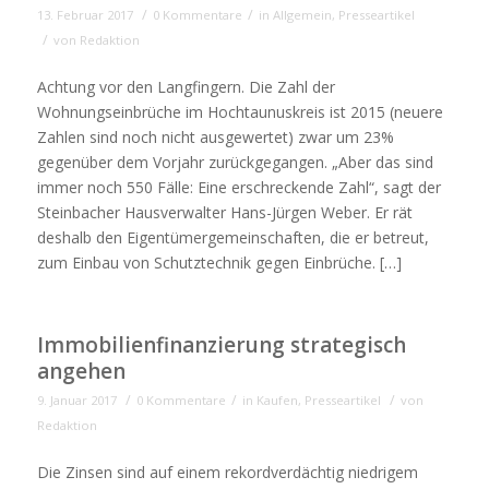
/
/
13. Februar 2017
0 Kommentare
in
Allgemein
,
Presseartikel
/
von
Redaktion
Achtung vor den Langfingern. Die Zahl der
Wohnungseinbrüche im Hochtaunuskreis ist 2015 (neuere
Zahlen sind noch nicht ausgewertet) zwar um 23%
gegenüber dem Vorjahr zurückgegangen. „Aber das sind
immer noch 550 Fälle: Eine erschreckende Zahl“, sagt der
Steinbacher Hausverwalter Hans-Jürgen Weber. Er rät
deshalb den Eigentümergemeinschaften, die er betreut,
zum Einbau von Schutztechnik gegen Einbrüche. […]
Immobilienfinanzierung strategisch
angehen
/
/
/
9. Januar 2017
0 Kommentare
in
Kaufen
,
Presseartikel
von
Redaktion
Die Zinsen sind auf einem rekordverdächtig niedrigem