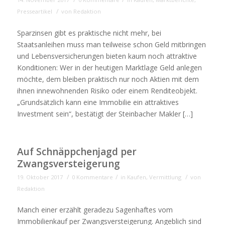
/
Presseartikel
von
Redaktion
Sparzinsen gibt es praktische nicht mehr, bei
Staatsanleihen muss man teilweise schon Geld mitbringen
und Lebensversicherungen bieten kaum noch attraktive
Konditionen: Wer in der heutigen Marktlage Geld anlegen
möchte, dem bleiben praktisch nur noch Aktien mit dem
ihnen innewohnenden Risiko oder einem Renditeobjekt.
„Grundsätzlich kann eine Immobilie ein attraktives
Investment sein“, bestätigt der Steinbacher Makler […]
Auf Schnäppchenjagd per
Zwangsversteigerung
/
/
/
19. Oktober 2017
0 Kommentare
in
Kaufen
,
Vermittlung
von
Redaktion
Manch einer erzählt geradezu Sagenhaftes vom
Immobilienkauf per Zwangsversteigerung. Angeblich sind