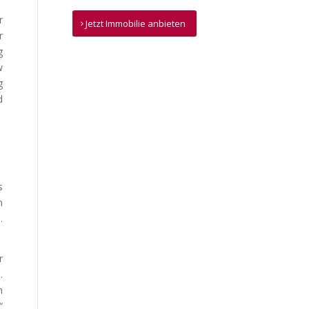
r
Jetzt Immobilie anbieten
r
g
w
g
d
s
n
.
r
.
m
“