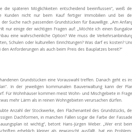
ie die späteren Möglichkeiten entscheidend beeinflussen“, weiß de
ne Kunden nicht nur beim Kauf fertiger Immobilien und bei de
n der Suche nach passenden Grundstücken für Bauwillige. „Am Anfan
zählt nur einige der wichtigen Fragen auf: „Möchte ich einen Bungalo
 Anbau eine wahrscheinliche Option? Wie muss die Verkehrsanbindun
rten, Schulen oder kulturellen Einrichtungen? Was darf es kosten? Un
 den Anforderungen als auch beim Preis des Bauplatzes bereit?“
orhandenen Grundstücken eine Vorauswahl treffen. Danach geht es in
lan“. In der jeweiligen kommunalen Bauverwaltung kann der Pla
darf. Für Wohnhäuser kommen meist Wohn- und Mischgebiete in Frage
etwas mehr Lärm als in reinen Wohngebieten verursachen dürfen.
ubte Anzahl der Stockwerke, den Flächenanteil des Grundstücks, de
ässigen Dachformen, in manchen Fällen sogar die Farbe der Fassade
auungsplan ist wichtig“, betont Hans-Jürgen Weber. „Wer erst bei
hriften erheblich kleiner als gewünscht ausfällt, hat ein Problem.