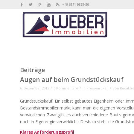
+49 6171 9855-50
Beiträge
Augen auf beim Grundstückskauf
/
/
/
6. Dezember 2012
0 Kommentare
in
Presseartikel
von
Redakti
Grundstückskauf: Ein selbst gebautes Eigenheim oder Imm
Bestandsimmobilienmarkt kann man die eigenen Vorstellun
verwirklichen. Zwar gibt es auch verschiedene Bauträgerm
noch in Eigenregie verwirklicht. Deshalb steht die Grunds
Klares Anforderungsprofil