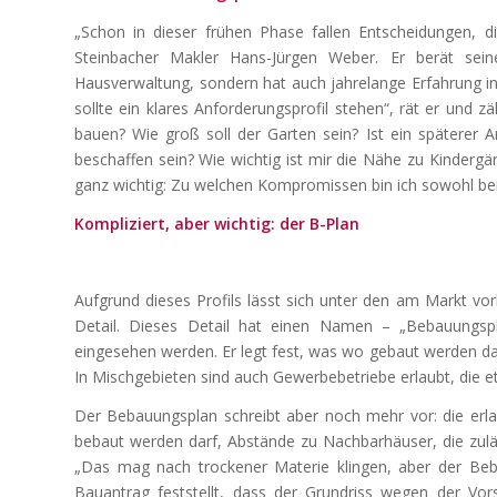
„Schon in dieser frühen Phase fallen Entscheidungen, d
Steinbacher Makler Hans-Jürgen Weber. Er berät sei
Hausverwaltung, sondern hat auch jahrelange Erfahrung i
sollte ein klares Anforderungsprofil stehen“, rät er und 
bauen? Wie groß soll der Garten sein? Ist ein späterer
beschaffen sein? Wie wichtig ist mir die Nähe zu Kindergä
ganz wichtig: Zu welchen Kompromissen bin ich sowohl bei
Kompliziert, aber wichtig: der B-Plan
Aufgrund dieses Profils lässt sich unter den am Markt v
Detail. Dieses Detail hat einen Namen – „Bebauungsp
eingesehen werden. Er legt fest, was wo gebaut werden 
In Mischgebieten sind auch Gewerbebetriebe erlaubt, die 
Der Bebauungsplan schreibt aber noch mehr vor: die erla
bebaut werden darf, Abstände zu Nachbarhäuser, die zul
„Das mag nach trockener Materie klingen, aber der Beb
Bauantrag feststellt, dass der Grundriss wegen der Vorsc